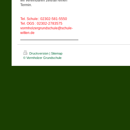
wir vereinbaren zeitnah einen
Termin.
Tel. Schule:: 02302-581-5550
Tel. OGS : 02302-2783575
vormholzergrundschule@schule-
witten.de
Druckversion
|
Sitemap
© Vormholzer Grundschule