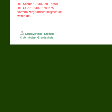
Tel. Schule:: 02302-581-5550
Tel. OGS : 02302-2783575
vormholzergrundschule@schule-
witten.de
Druckversion
|
Sitemap
© Vormholzer Grundschule