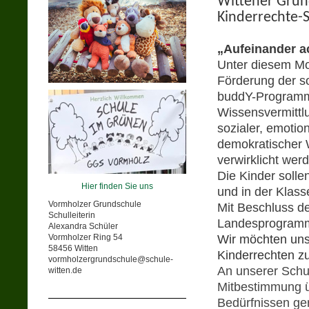
Wittener Grun
Kinderrechte-
„Aufeinander ac
Unter diesem M
Förderung der s
buddY-Programm 
Wissensvermittlu
sozialer, emotio
demokratischer We
verwirklicht wer
Die Kinder solle
Hier finden Sie uns
und in der Klas
Vormholzer Grundschule
Mit Beschluss d
Schulleiterin
Landesprogramm 
Alexandra Schüler
Vormholzer Ring 54
Wir möchten uns
58456 Witten
Kinderrechten z
vormholzergrundschule@schule-
An unserer Schu
witten.de
Mitbestimmung ü
Bedürfnissen ge