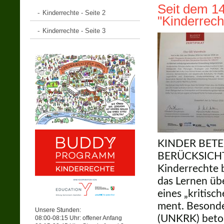
Seit dem 14.
Kinderrechte - Seite 2
"Kinderrech
Kinderrechte - Seite 3
KINDER BETE
BERÜCKSICH
Kin­der­rech­te
das Ler­nen üb
eines „kri­ti­s
ment. Beson­der
Unsere Stunden:
(UNKRK) betont
08:00-08:15 Uhr: offener Anfang