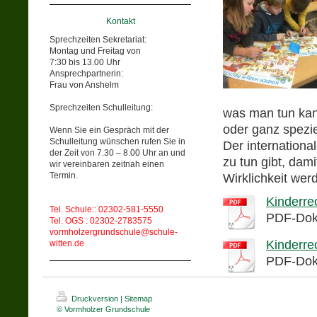
Kontakt
Sprechzeiten Sekretariat:
Montag und Freitag von
7:30 bis 13.00 Uhr
Ansprechpartnerin:
Frau von Anshelm
Sprechzeiten Schulleitung:
was man tun kann
oder ganz spezie
Wenn Sie ein Gespräch mit der
Schulleitung wünschen rufen Sie in
Der internationa
der Zeit von 7.30 – 8.00 Uhr an und
zu tun gibt, dam
wir vereinbaren zeitnah einen
Termin.
Wirklichkeit wer
Kinderre
Tel. Schule:: 02302-581-5550
PDF-Dok
Tel. OGS : 02302-2783575
vormholzergrundschule@schule-
Kinderre
witten.de
PDF-Dok
Druckversion
|
Sitemap
© Vormholzer Grundschule