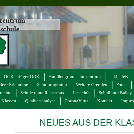
lzentrum
schule
OGS - Träger DRK
Familiengrundschulzentrum
Jeki - JeKits
dere Erlebnisse
Schulprogramm
Weitere Gremien
Fotos
rechte
Schule ohne Rassismus
Leseclub
Schulhund Bailey
 Klassen
Qualitätsanalyse
CoronaVirus
Kontakt
Impre
NEUES AUS DER KLA