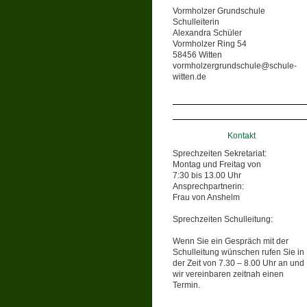
Vormholzer Grundschule
Schulleiterin
Alexandra Schüler
Vormholzer Ring 54
58456 Witten
vormholzergrundschule@schule-
witten.de
Kontakt
Sprechzeiten Sekretariat:
Montag und Freitag von
7:30 bis 13.00 Uhr
Ansprechpartnerin:
Frau von Anshelm
Sprechzeiten Schulleitung:
Wenn Sie ein Gespräch mit der
Schulleitung wünschen rufen Sie in
der Zeit von 7.30 – 8.00 Uhr an und
wir vereinbaren zeitnah einen
Termin.