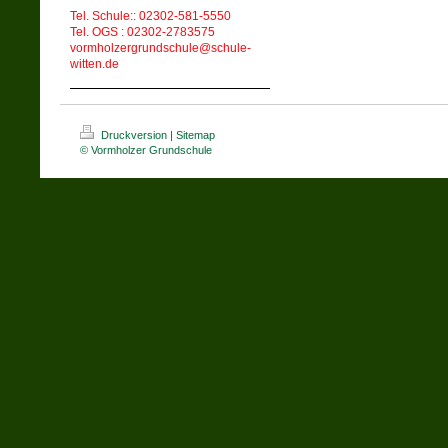
Tel. Schule:: 02302-581-5550
Tel. OGS : 02302-2783575
vormholzergrundschule@schule-
witten.de
Druckversion
|
Sitemap
© Vormholzer Grundschule