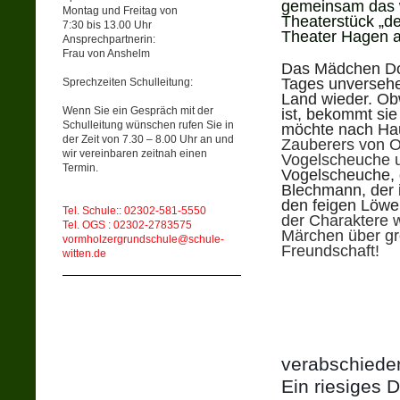
gemeinsam das 
Montag und Freitag von
Theaterstück „d
7:30 bis 13.00 Uhr
Theater Hagen a
Ansprechpartnerin:
Frau von Anshelm
Das Mädchen Dor
Tages unversehe
Sprechzeiten Schulleitung:
Land wieder. Ob
Wenn Sie ein Gespräch mit der
ist, bekommt si
Schulleitung wünschen rufen Sie in
möchte nach Ha
der Zeit von 7.30 – 8.00 Uhr an und
Zauberers von O
wir vereinbaren zeitnah einen
Vogelscheuche 
Termin.
Vogelscheuche, 
Blechmann, der 
den feigen Löwe
Tel. Schule:: 02302-581-5550
der Charaktere w
Tel. OGS : 02302-2783575
Märchen über gr
vormholzergrundschule@schule-
Freundschaft!
witten.de
verabschieden
Ein riesiges 