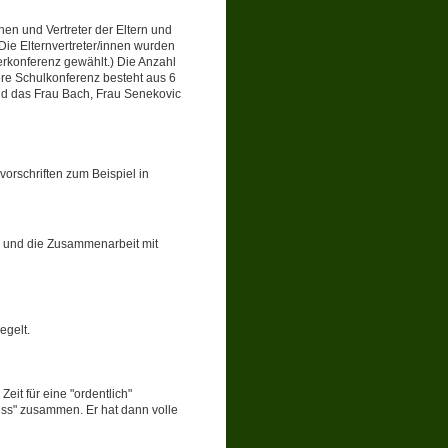
nen und Vertreter der Eltern und
Die Elternvertreter/innen wurden
erkonferenz gewählt.) Die Anzahl
ere Schulkonferenz besteht aus 6
ind das Frau Bach, Frau Senekovic
orschriften zum Beispiel in
 und die Zusammenarbeit mit
egelt.
eit für eine "ordentlich"
huss" zusammen. Er hat dann volle