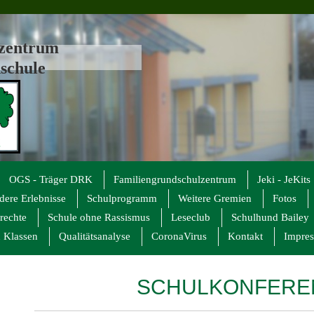
lzentrum
schule
OGS - Träger DRK
Familiengrundschulzentrum
Jeki - JeKits
dere Erlebnisse
Schulprogramm
Weitere Gremien
Fotos
rechte
Schule ohne Rassismus
Leseclub
Schulhund Bailey
 Klassen
Qualitätsanalyse
CoronaVirus
Kontakt
Impre
SCHULKONFERE