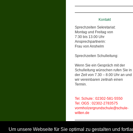
Kontakt
Sprechzeiten Sekretariat:
Montag und Freitag von
7:30 bis 13.00 Uhr
Ansprechpartnerin:
Frau von Anshelm
Sprechzeiten Schulleitung:
Wenn Sie ein Gespräch mit der
Schulleitung wünschen rufen Sie in
der Zeit von 7.30 – 8.00 Uhr an und
wir vereinbaren zeitnah einen
Termin.
Tel. Schule:: 02302-581-5550
Tel. OGS : 02302-2783575
vormholzergrundschule@schule-
witten.de
Um unsere Webseite für Sie optimal zu gestalten und fort