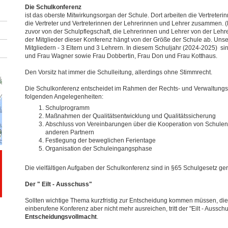
Die Schulkonferenz
ist das oberste Mitwirkungsorgan der Schule. Dort arbeiten die Vertreterin
die Vertreter und Vertreterinnen der Lehrerinnen und Lehrer zusammen. (
zuvor von der Schulpflegschaft, die Lehrerinnen und Lehrer von der Lehr
der Mitglieder dieser Konferenz hängt von der Größe der Schule ab. Uns
Mitgliedern - 3 Eltern und 3 Lehrern. In diesem Schuljahr (2024-2025) s
und Frau Wagner sowie Frau Dobbertin, Frau Don und Frau Kotthaus.
Den Vorsitz hat immer die Schulleitung, allerdings ohne Stimmrecht.
Die Schulkonferenz entscheidet im Rahmen der Rechts- und Verwaltungsv
folgenden Angelegenheiten:
Schulprogramm
Maßnahmen der Qualitätsentwicklung und Qualitätssicherung
Abschluss von Vereinbarungen über die Kooperation von Schulen
anderen Partnern
Festlegung der beweglichen Ferientage
Organisation der Schuleingangsphase
Die vielfältigen Aufgaben der Schulkonferenz sind in §65 Schulgesetz ger
Der " Eilt - Ausschuss"
Sollten wichtige Thema kurzfristig zur Entscheidung kommen müssen, die Z
einberufene Konferenz aber nicht mehr ausreichen, tritt der "Eilt - Aussc
Entscheidungsvollmacht
.