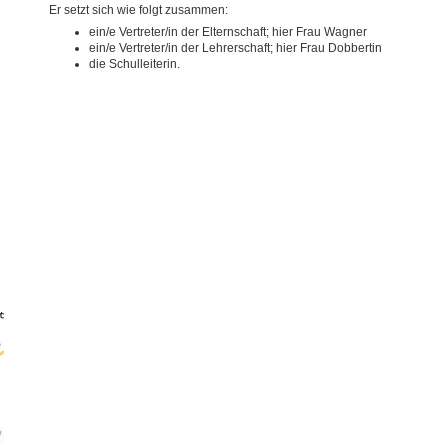
Er setzt sich wie folgt zusammen:
ein/e Vertreter/in der Elternschaft; hier Frau Wagner
ein/e Vertreter/in der Lehrerschaft; hier Frau Dobbertin
die Schulleiterin.