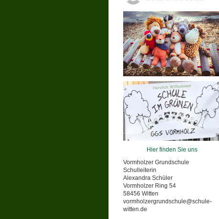
Hier finden Sie uns
Vormholzer Grundschule
Schulleiterin
Alexandra Schüler
Vormholzer Ring 54
58456 Witten
vormholzergrundschule@schule-
witten.de