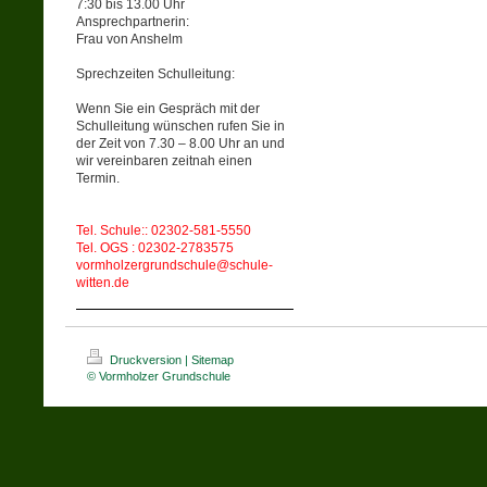
7:30 bis 13.00 Uhr
Ansprechpartnerin:
Frau von Anshelm
Sprechzeiten Schulleitung:
Wenn Sie ein Gespräch mit der
Schulleitung wünschen rufen Sie in
der Zeit von 7.30 – 8.00 Uhr an und
wir vereinbaren zeitnah einen
Termin.
Tel. Schule:: 02302-581-5550
Tel. OGS : 02302-2783575
vormholzergrundschule@schule-
witten.de
Druckversion
|
Sitemap
© Vormholzer Grundschule